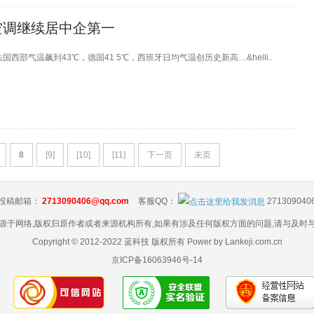
空调继续居中企第一
部气温飙到43℃，德国41 5℃，西班牙日均气温创历史新高…&helli..
8
[9]
[10]
[11]
下一页
未页
投稿邮箱：
2713090406@qq.com
客服QQ：
271309040
源于网络,版权归原作者或者来源机构所有,如果有涉及任何版权方面的问题,请与及时
Copyright © 2012-2022 蓝科技 版权所有 Power by Lankeji.com.cn
京ICP备16063946号-14