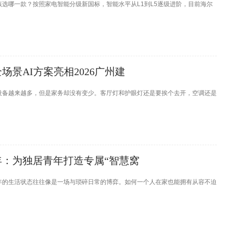
选哪一款？按照家电智能分级新国标，智能水平从L1到L5逐级进阶，目前海尔
景AI方案亮相2026广州建
设备越来越多，但是家务却没有变少。客厅灯和护眼灯还是要挨个去开，空调还是
年：为独居青年打造专属“智慧窝
年的生活状态往往像是一场与琐碎日常的博弈。如何一个人在家也能拥有从容不迫