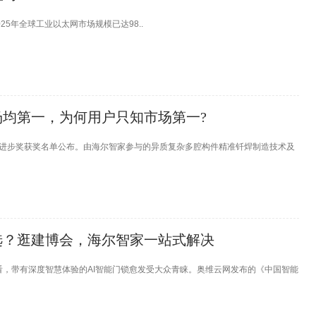
2025年全球工业以太网市场规模已达98..
均第一，为何用户只知市场第一?
技术进步奖获奖名单公布。由海尔智家参与的异质复杂多腔构件精准钎焊制造技术及
选？逛建博会，海尔智家一站式解决
看，带有深度智慧体验的AI智能门锁愈发受大众青睐。奥维云网发布的《中国智能