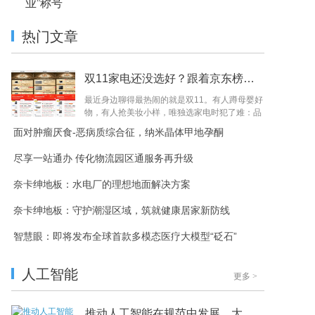
业”称号
热门文章
双11家电还没选好？跟着京东榜单买，闭眼入不踩雷
最近身边聊得最热闹的就是双11。有人蹲母婴好
物，有人抢美妆小样，唯独选家电时犯了难：品
牌多、参数杂，生怕买错踩雷。问了一圈发
​​面对肿瘤厌食-恶病质综合征，纳米晶体甲地孕酮
现，...
尽享一站通办 传化物流园区通服务再升级
​奈卡绅地板：水电厂的理想地面解决方案
奈卡绅地板：守护潮湿区域，筑就健康居家新防线
智慧眼：即将发布全球首款多模态医疗大模型“砭石”
人工智能
更多
>
推动人工智能在规范中发展，大咖们上演“头脑风暴”