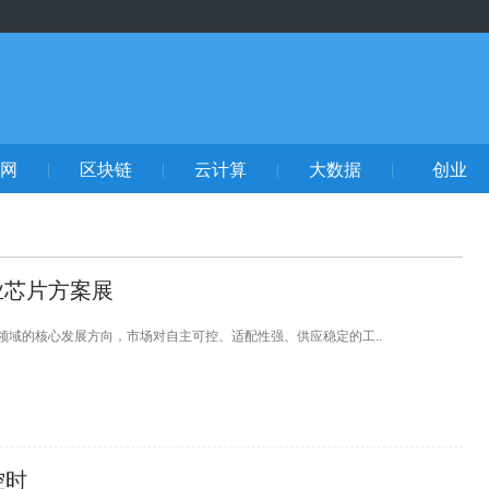
网
区块链
云计算
大数据
创业
业芯片方案展
域的核心发展方向，市场对自主可控、适配性强、供应稳定的工..
控时