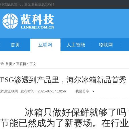
科技信息资讯，更全更新信息实报！
首页
互联网
人工智能
物联网
首页
>
互联网
>
正文
ESG渗透到产品里，海尔冰箱新品首秀
来源:互联网
发布时间：2025-07-17 10:56
我要分享
QQ空间
腾讯
朋友
新浪微
博
人人网
开
冰箱只做好保鲜就够了吗？
心网
微信
QQ
好友
腾讯微
节能已然成为了新赛场。在行业
博