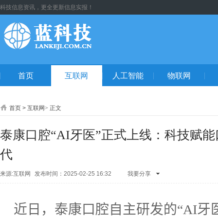
科技信息资讯，更全更新信息实报！
首页
互联网
人工智能
物联网
首页
>
互联网
>
正文
泰康口腔“AI牙医”正式上线：科技赋
代
来源:互联网
发布时间：2025-02-25 16:32
我要分享
QQ空间
腾讯
朋友
新浪微
博
人人网
开
近日，泰康口腔自主研发的“
AI
牙
心网
微信
QQ
好友
腾讯微